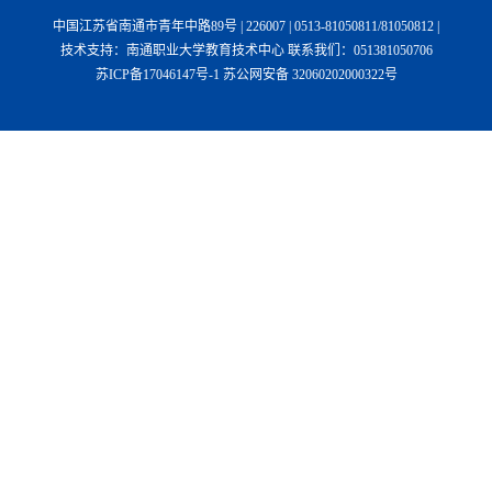
中国江苏省南通市青年中路89号 | 226007 | 0513-81050811/81050812 |
技术支持：南通职业大学教育技术中心 联系我们：051381050706
苏ICP备17046147号-1 苏公网安备 32060202000322号