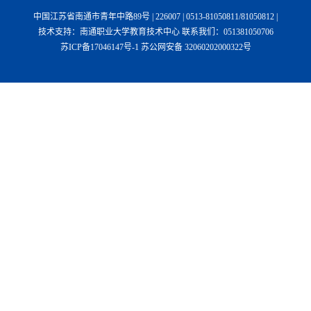
中国江苏省南通市青年中路89号 | 226007 | 0513-81050811/81050812 |
技术支持：南通职业大学教育技术中心 联系我们：051381050706
苏ICP备17046147号-1 苏公网安备 32060202000322号