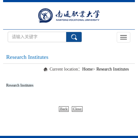
Toggle
navigati
Research Institutes
Current location：
Home
>
Research Institutes
Research Institutes
Back
Close