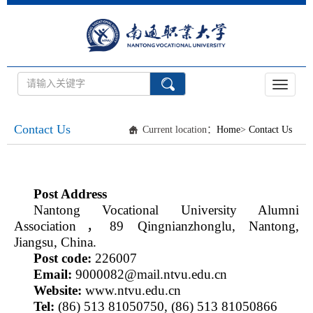
Toggle
navigati
Contact Us
Current location：
Home
>
Contact Us
Post Address
Nantong Vocational University
Alumni
Association
，
89 Qingnianzhonglu, Nantong,
Jiangsu, China.
Post code:
226007
Email:
9000082@mail.ntvu.edu.cn
Website:
www.ntvu.edu.cn
Tel:
(86) 513 81050750, (86) 513 81050866